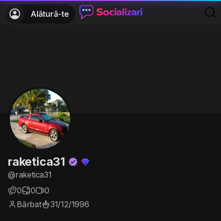
Alătură-te
raketica31
@raketica31
0
0
0
Bărbat
31/12/1996