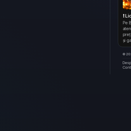
❗ L
Pe B
aten
preț
și g
© 202
Desp
Cont