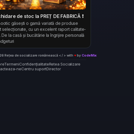
ichidare de stoc la PREȚ DE FABRICĂ ❗
ootic găsești o gamă variată de produse
t selecționate, cu un excelent raport calitate-
. De la casă și bucătărie la îngrijire personală
adgeturi
6 Rețea de socializare românească < / > with
♥
by
CodeMix
re
Termeni
Confidențialitate
Retea Socializare
acteaza-ne
Centru suport
Director