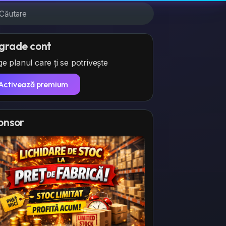
grade cont
e planul care ți se potrivește
Activează premium
onsor