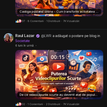
Castiga postand online - Cum transformi activitatea ta zilnica in venit real?
37
·
8 Comentarii
·
1 Distribuiri
·
7K Vizualizări
Raul Lazar
@LWR
a adăugat o postare pe blog in
Societate
6 luni în urmă
·
De ce videoclipurile scurte au devenit atat de populare si ce beneficii aduc?
32
·
1 Comentarii
·
2 Distribuiri
·
7K Vizualizări