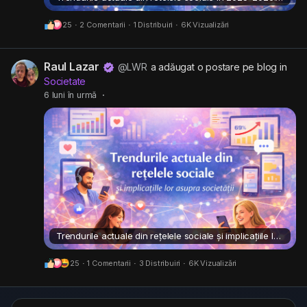
25
·
2 Comentarii
·
1 Distribuiri
·
6K Vizualizări
Raul Lazar
@LWR
a adăugat o postare pe blog in
Societate
6 luni în urmă
·
Trendurile actuale din rețelele sociale și implicațiile lor asupra societății
25
·
1 Comentarii
·
3 Distribuiri
·
6K Vizualizări