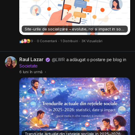
Site-urile de socializare – evolutie, rol si impact in societatea moderna
9
·
0 Comentarii
·
1 Distribuiri
·
3K Vizualizări
Raul Lazar
@LWR
a adăugat o postare pe blog in
Societate
6 luni în urmă
·
Trendurile actuale din retelele sociale in 2025–2026: statistici, date si impact