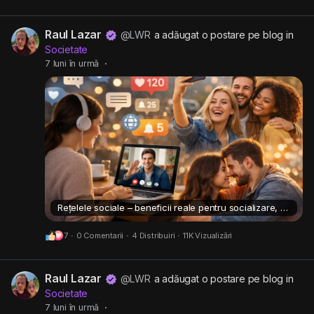
Raul Lazar
@LWR
a adăugat o postare pe blog in
Societate
7 luni în urmă
·
Rețelele sociale – beneficii reale pentru socializare, dating și comunicare
7
·
0 Comentarii
·
4 Distribuiri
·
11K Vizualizări
Raul Lazar
@LWR
a adăugat o postare pe blog in
Societate
7 luni în urmă
·