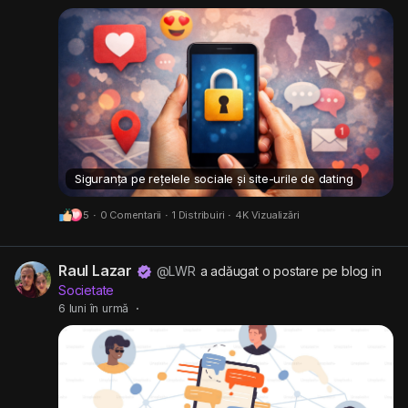
Siguranța pe rețelele sociale și site-urile de dating
5
·
0 Comentarii
·
1 Distribuiri
·
4K Vizualizări
Raul Lazar
@LWR
a adăugat o postare pe blog in
Societate
6 luni în urmă
·