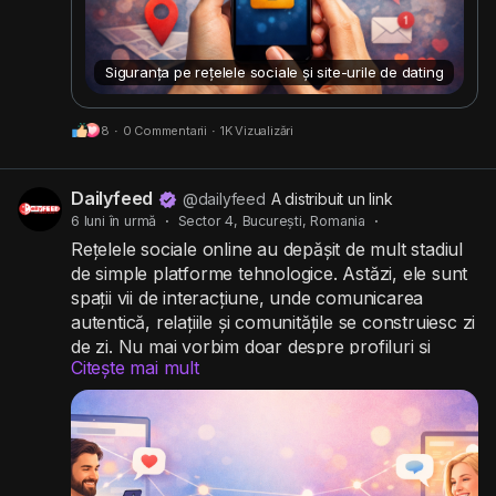
Siguranța pe rețelele sociale și site-urile de dating
8
·
0 Commentarii
·
1K Vizualizări
Dailyfeed
@dailyfeed
A distribuit un link
6 luni în urmă
·
Sector 4, București, Romania
·
Rețelele sociale online au depășit de mult stadiul
de simple platforme tehnologice. Astăzi, ele sunt
spații vii de interacțiune, unde comunicarea
autentică, relațiile și comunitățile se construiesc zi
de zi. Nu mai vorbim doar despre profiluri și
Citește mai mult
mesaje, ci despre oameni care se caută, se
descoperă și se conectează.
#retelesociale
#comunitate