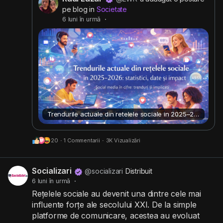
din întreaga lume.
#retelesociale
#comunitate
pe blog in
Societate
#reteasociala
6 luni în urmă
·
Trendurile actuale din retelele sociale in 2025–2026: statistici, date si impact
20
·
1 Commentarii
·
3K Vizualizări
Socializari
@socializari
Distribuit
6 luni în urmă
·
Rețelele sociale au devenit una dintre cele mai
influente forțe ale secolului XXI. De la simple
platforme de comunicare, acestea au evoluat