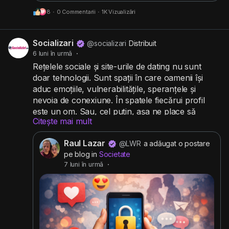
8
·
0 Commentarii
·
1K Vizualizări
Socializari
@socializari
Distribuit
6 luni în urmă
·
Rețelele sociale și site-urile de dating nu sunt
doar tehnologii. Sunt spații în care oamenii își
aduc emoțiile, vulnerabilitățile, speranțele și
nevoia de conexiune. În spatele fiecărui profil
este un om. Sau, cel puțin, așa ne place să
Citește mai mult
credem.
#retelesociale
#retelesocializare
#socializare
#comunitate
Raul Lazar
@LWR
a adăugat o postare
pe blog in
Societate
7 luni în urmă
·