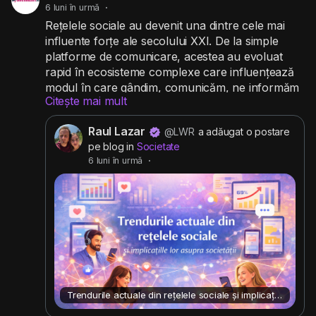
6 luni în urmă
·
Rețelele sociale au devenit una dintre cele mai
influente forțe ale secolului XXI. De la simple
platforme de comunicare, acestea au evoluat
rapid în ecosisteme complexe care influențează
modul în care gândim, comunicăm, ne informăm
Citește mai mult
și construim relații. Trendurile din social media...
#socialmedia
#retelesociale
#comunitate
Raul Lazar
@LWR
a adăugat o postare
pe blog in
Societate
6 luni în urmă
·
Trendurile actuale din rețelele sociale și implicațiile lor asupra societății