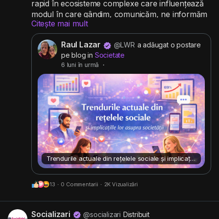
rapid în ecosisteme complexe care influențează
modul în care gândim, comunicăm, ne informăm
Citește mai mult
și construim relații. Trendurile din social media nu
mai sunt doar schimbări tehnologice, ci adevărate
Raul Lazar
@LWR
a adăugat o postare
transformări sociale cu impact profund asupra
pe blog in
Societate
indivizilor, comunităților și economiei.
6 luni în urmă
·
#retelesociale
#socializare
#comunitate
Trendurile actuale din rețelele sociale și implicațiile lor asupra societății
13
·
0 Commentarii
·
2K Vizualizări
Socializari
@socializari
Distribuit