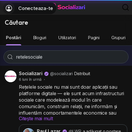
Conecteaza-te
Căutare
Postări
Bloguri
Utilizatori
Pagini
Grupuri
Socializari
@socializari
Distribuit
6 luni în urmă
·
Rețelele sociale nu mai sunt doar aplicații sau
platforme digitale — ele sunt acum infrastructuri
sociale care modelează modul în care
comunicăm, construim relații, ne informăm și
influențăm comportamentele economice sau
Citește mai mult
culturale. În 2025–2026, social media este parte
integrantă din viața zilnică a miliardelor de oameni
Raul Lazar
@LWR
a adăugat o postare