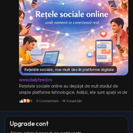
Rețelele sociale, mai mult decât platforme digitale
www.dailyfeed.ro
Rețelele sociale online au depășit de mult stadiul de
simple platforme tehnologice. Astăzi, ele sunt spații vii de
interacțiune, unde comunicarea autentică, relațiile și
8
·
0 Commentarii
·
1K Vizualizări
comunitățile se construiesc zi de zi. Nu mai vorbim doar
despre profiluri și mesaje, ci despre oameni care se
caută, se descoperă și se conectează.
Upgrade cont