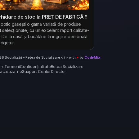
ichidare de stoc la PREȚ DE FABRICĂ ❗
ootic găsești o gamă variată de produse
t selecționate, cu un excelent raport calitate-
. De la casă și bucătărie la îngrijire personală
adgeturi
6 Socializări - Rețea de Socializare < / > with
♥
by
CodeMix
re
Termeni
Confidențialitate
Retea Socializare
acteaza-ne
Support Center
Director