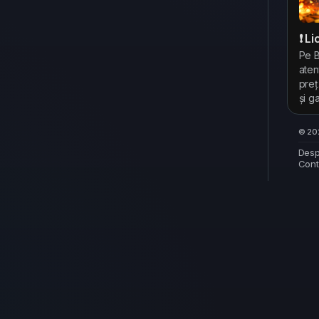
❗ L
Pe B
aten
preț
și g
© 202
Desp
Cont