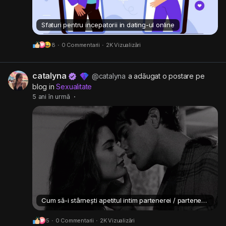
Sfaturi pentru incepatorii in dating-ul online
8
·
0 Commentarii
·
2K Vizualizări
catalyna
@catalyna
a adăugat o postare pe
blog in
Sexualitate
5 ani în urmă
·
Cum să-i stârnești apetitul intim partenerei / partenerului?
5
·
0 Commentarii
·
2K Vizualizări