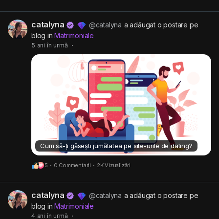
catalyna
@catalyna
a adăugat o postare pe
blog in
Matrimoniale
5 ani în urmă
·
Cum să-ți găsești jumătatea pe site-urile de dating?
5
·
0 Commentarii
·
2K Vizualizări
catalyna
@catalyna
a adăugat o postare pe
blog in
Matrimoniale
4 ani în urmă
·