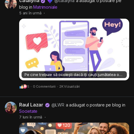
catalyna
@catalyna
a adăugat o postare pe
blog in
Matrimoniale
5 ani în urmă
·
Pe cine trebuie să ocolești dacă iți cauți jumătatea online?
5
·
0 Commentarii
·
2K Vizualizări
Raul Lazar
@LWR
a adăugat o postare pe blog in
Societate
7 luni în urmă
·