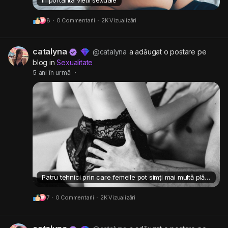
8
·
0 Commentarii
·
2K Vizualizări
catalyna
@catalyna
a adăugat o postare pe
blog in
Sexualitate
5 ani în urmă
·
Patru tehnici prin care femeile pot simți mai multă plăcere în timpul actului sexual
7
·
0 Commentarii
·
2K Vizualizări