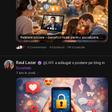
Rețelele sociale – beneficii reale pentru socializare, dating și comunicare
7
·
0 Commentarii
·
4 Distribuiri
·
11K Vizualizări
Raul Lazar
@LWR
a adăugat o postare pe blog in
Societate
7 luni în urmă
·