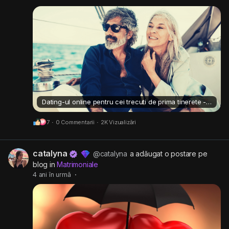
Dating-ul online pentru cei trecuti de prima tinerete - da sau nu?
7
·
0 Commentarii
·
2K Vizualizări
catalyna
@catalyna
a adăugat o postare pe
blog in
Matrimoniale
4 ani în urmă
·