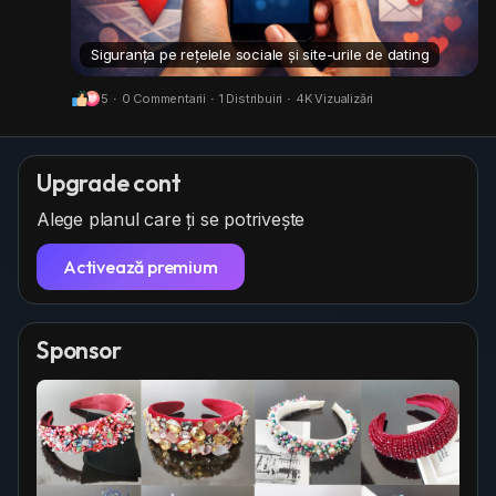
Siguranța pe rețelele sociale și site-urile de dating
5
·
0 Commentarii
·
1 Distribuiri
·
4K Vizualizări
Upgrade cont
Alege planul care ți se potrivește
Activează premium
Sponsor