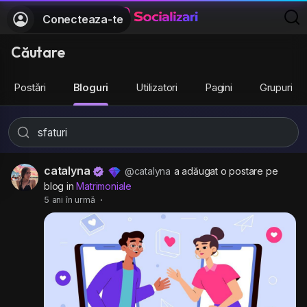
Conecteaza-te
Căutare
Postări
Bloguri
Utilizatori
Pagini
Grupuri
catalyna
@catalyna
a adăugat o postare pe
blog in
Matrimoniale
5 ani în urmă
·