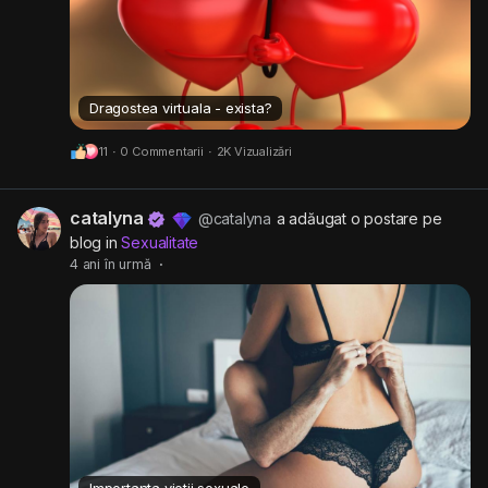
Dragostea virtuala - exista?
11
·
0 Commentarii
·
2K Vizualizări
catalyna
@catalyna
a adăugat o postare pe
blog in
Sexualitate
4 ani în urmă
·
Importanta vietii sexuale