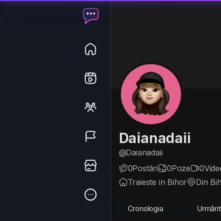
Daianadaii
@Daianadaii
0
Postări
0
Poze
0
Vide
Traieste in Bihor
Din Bi
Cronologia
Urmărit