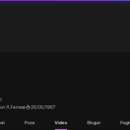
o
hor
Femeie
26/05/1967
ori
Poze
Video
Bloguri
Pagin