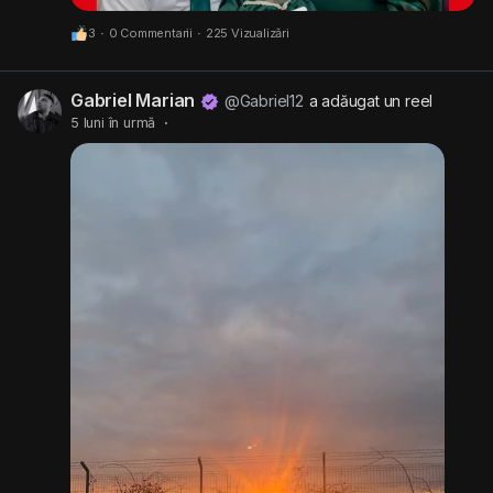
3
·
0 Commentarii
·
225 Vizualizări
Gabriel Marian
@Gabriel12
a adăugat un reel
5 luni în urmă
·