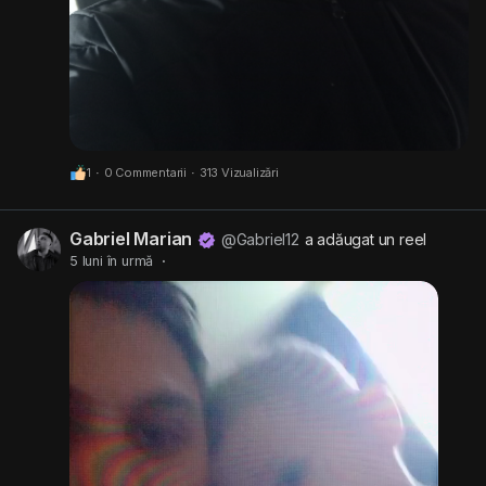
1
·
0 Commentarii
·
313 Vizualizări
Gabriel Marian
@Gabriel12
a adăugat un reel
5 luni în urmă
·