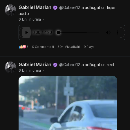
Gabriel Marian
c
e
t
r
l
@Gabriel12
a adăugat un fișier
audio
a
i
g
s
6 luni în urmă
·
n
e
c
g
p
r
s
o
e
z
e
3
·
0 Commentarii
·
394 Vizualizări
·
9 Plays
a
n
Gabriel Marian
@Gabriel12
a adăugat un reel
6 luni în urmă
·