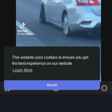
This website uses cookies to ensure you get
the best experience on our website
Learn More
Got It!
J
M
S
Ș
F
5
·
0 Commentarii
·
525 Vizualizări
o
u
e
t
u