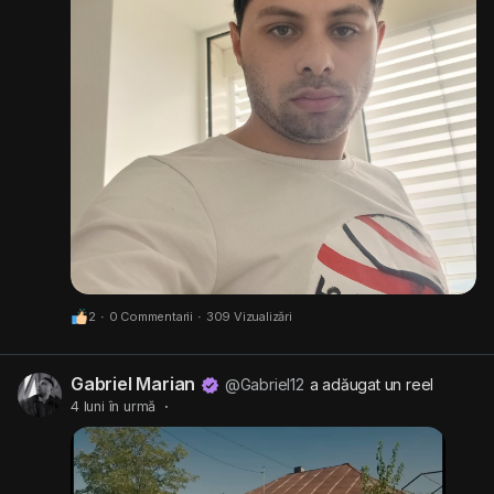
2
·
0 Commentarii
·
309 Vizualizări
Gabriel Marian
@Gabriel12
a adăugat un reel
4 luni în urmă
·