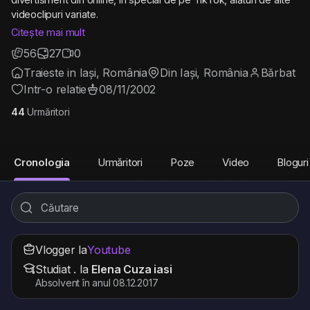
videoclipuri variate.
Citește mai mult
📌 Conținutul este realizat cu scop de divertisment și
56
27
0
informare.
Traieste in Iași, România
Din Iași, România
Bărbat
📌 Nu susțin și nu promovez ură, violență sau conținut
ofensator.
Intr-o relatie
08/11/2002
📌 Dacă apar persoane sau materiale care aparțin altor creatori,
44
Urmăritori
drepturile aparțin deținătorilor originali.
Dacă îți place ce vezi, nu uita să dai 👍, să te abonezi și să
activezi 🔔 pentru clipuri noi!
Cronologia
Urmăritori
Poze
Video
Bloguri
Mulțumesc pentru susținere! 🙌
Vlogger la
Youtube
Studiat . la
Elena Cuza iasi
Absolvent în anul 08.12.2017