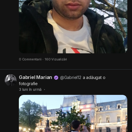
0 Commentarii
·
160 Vizualizări
Gabriel Marian
@Gabriel12
a adăugat o
fotografie
3 luni în urmă
·