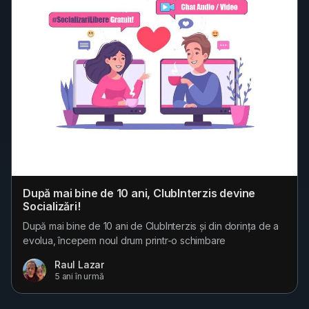
După mai bine de 10 ani, ClubInterzis devine
Socializări!
După mai bine de 10 ani de ClubInterzis și din dorința de a
evolua, începem noul drum printr-o schimbare
majoră, ClubInterzis.ro devine Socializari.ro Ce a fost, este
Raul Lazar
și va fi ClubInterzis/Socializari? Este o comunitate online, un
5 ani în urmă
loc de întâlnire pentru a facilita "legarea" de noi prietenii,
un loc unde fiecare poate să împărtășească idei...