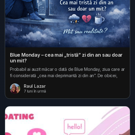
Blue Monday – cea mai „tristă” zi din an sau doar
un mit?
Probabil ai auzit măcar o dată de Blue Monday, ziua care ar
fi considerată „cea mai deprimantă zi din an”. De obicei,
este plasată undeva în a treia zi de luni din luna ianuarie,
Raul Lazar
când sărbătorile au trecut, vremea e mohorâtă, iar motivația
7 luni în urmă
pare să fi rămas în vacanță. Dar este Blue Monday real sau
doar o etichetă care ne face să ne simțim… și mai...