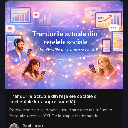
Mai jos este o analiză...
Trendurile actuale din rețelele sociale și
implicațiile lor asupra societății
Rețelele sociale au devenit una dintre cele mai influente
forțe ale secolului XXI. De la simple platforme de
comunicare, acestea au evoluat rapid în ecosisteme
Raul Lazar
complexe care influențează modul în care gândim,