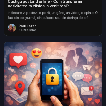
Castiga postand online - Cum transformi
activitatea ta zilnica in venit real?
În fiecare zi postezi: o poză, un gând, un video, o opinie. O
faci din obișnuință, din plăcere sau din dorința de a fi
conectat cu alții. Dar te-ai întrebat vreodată de ce acest
Raul Lazar
timp investit online nu ar putea deveni și profitabil? Pe
6 luni în urmă
Socializari, rețeaua socială românească dedicată oamenilor
activi online, lucrurile stau diferit. Aici nu primești doar like-
uri,...