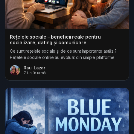
Rețelele sociale – beneficii reale pentru
socializare, dating și comunicare
Ce sunt rețelele sociale și de ce sunt importante astăzi?
Rețelele sociale online au evoluat din simple platforme
digitale în spații de interacțiune umană reală. Ele nu mai
Raul Lazar
înseamnă doar profiluri și mesaje, ci comunități unde
7 luni în urmă
oamenii comunică, se conectează și construiesc relații. Într-
o lume în care timpul este limitat, iar distanțele sunt din ce în
ce mai mari,...