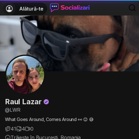
Alătură-te
Raul Lazar
@LWR
What Goes Around, Comes Around 👀 😉 😅
41
4
0
Trăiește în București, Romania