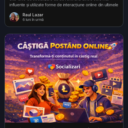
influente și utilizate forme de interacțiune online din ultimele
2 decenii, schimbând profund modul în care oamenii
Raul Lazar
comunică și se raportează unii la alții. Inițial concepute ca
6 luni în urmă
simple platforme pentru a păstra legătura cu prietenii și
familia, acestea s-au transformat treptat în ecosisteme
digitale complexe, care...