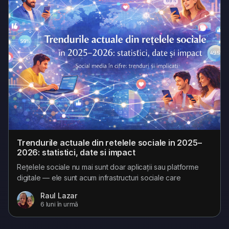
Trendurile actuale din retelele sociale in 2025–
2026: statistici, date si impact
Rețelele sociale nu mai sunt doar aplicații sau platforme
digitale — ele sunt acum infrastructuri sociale care
modelează modul în care comunicăm, construim relații, ne
Raul Lazar
informăm și influențăm comportamentele economice sau
6 luni în urmă
culturale. În 2025–2026, social media este parte integrantă
din viața zilnică a miliardelor de oameni din întreaga lume.