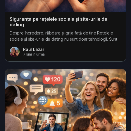
Siguranța pe rețelele sociale și site-urile de
dating
Despre încredere, răbdare și grija față de tine Rețelele
sociale și site-urile de dating nu sunt doar tehnologii. Sunt
spații în care oamenii își aduc emoțiile, vulnerabilitățile,
Raul Lazar
speranțele și nevoia de conexiune. În spatele fiecărui profil
7 luni în urmă
este un om. Sau, cel puțin, așa ne place să credem. Pentru
mulți, aceste platforme sunt locul unde încep prietenii,...