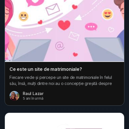
Ce este un site de matrimoniale?
Fiecare vede și percepe un site de matrimoniale în felul
său, însă, mulți dintre noi au o concepție greșită despre
aceste site-uri. Mai jos ai un scurt articol despre ce sunt și
Raul Lazar
ce ar trebui să faci și să nu faci pe astfel de site-uri. O
5 ani în urmă
definitie generală: Un site de matrimoniale, este un website/
o platformă care facilitează găsirea altor persoane în
vederea distracției,...