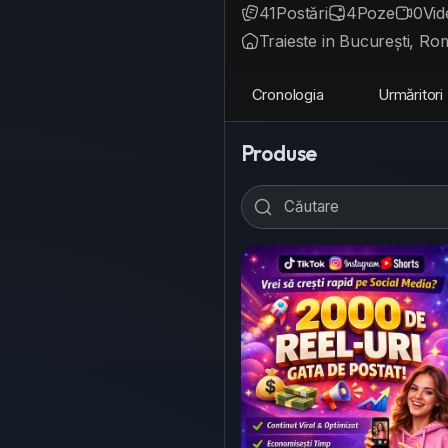
41
Postări
4
Poze
0
Vid
Traieste in București, Ro
Cronologia
Urmăritori
Produse