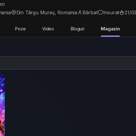
eo
mania
Din Târgu Mureș, Romania
Bărbat
Insurat
21/0
Poze
Video
Bloguri
Magazin