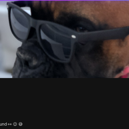
nd 👀 😉 😅