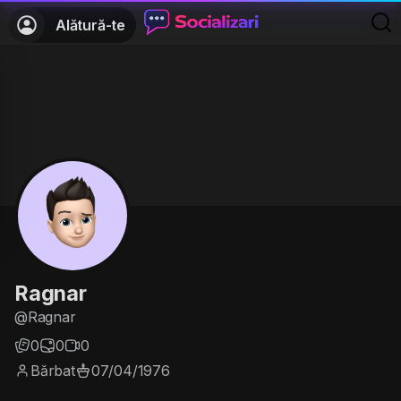
Alătură-te
Ragnar
@Ragnar
0
0
0
Bărbat
07/04/1976