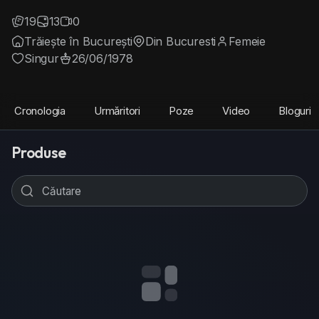
19
13
0
Trăiește în București
Din Bucuresti
Femeie
Singur
26/06/1978
Cronologia
Urmăritori
Poze
Video
Bloguri
Produse