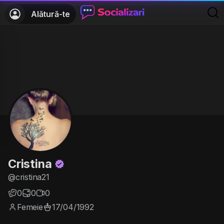
Alătură-te
Cristina
@cristina21
0
0
0
Femeie
17/04/1992