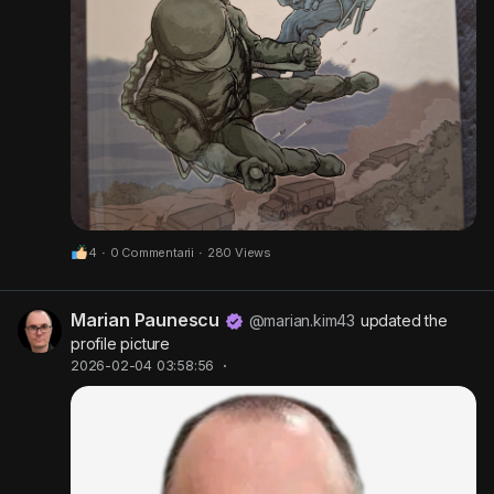
4
·
0 Commentarii
·
280 Views
Marian Paunescu
@marian.kim43
updated the
profile picture
2026-02-04 03:58:56
·