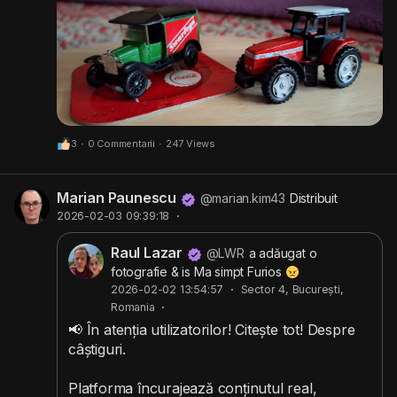
3
·
0 Commentarii
·
247 Views
Marian Paunescu
@marian.kim43
Distribuit
2026-02-03 09:39:18
·
Raul Lazar
@LWR
a adăugat o
fotografie
& is Ma simpt Furios
2026-02-02 13:54:57
·
Sector 4, București,
Romania
·
📢 În atenția utilizatorilor! Citește tot! Despre
câștiguri.
Platforma încurajează conținutul real,