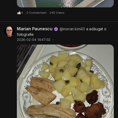
4
·
0 Commentarii
·
243 Views
Marian Paunescu
@marian.kim43
a adăugat o
fotografie
2026-02-04 14:47:02
·