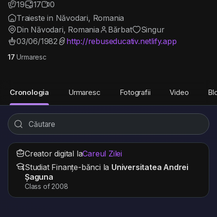
19
17
0
Traieste in Năvodari, Romania
Din Năvodari, Romania
Bărbat
Singur
03/06/1982
http://rebuseducativ.netlify.app
17
Urmaresc
Cronologia
Urmaresc
Fotografii
Video
Bl
Creator digital la
Careul Zilei
Studiat Finanțe-bănci la
Universitatea Andrei
Șaguna
Class of 2008