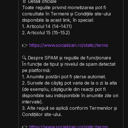
📄 Detalii oficiale
Toate regulile privind monetizarea pot fi
consultate în Termenii și Condițiile site-ului
disponibile la acest link, în special:
1. Articolul 14 (14–14.11)
2. Articolul 15 (15–15.2)
👉
https://www.socializari.ro/static/terms
🔍 Despre SPAM și regulile de funcționare
În funcție de tipul și nivelul de spam detectat
pe platformă:
1. Anumite postări pot fi șterse automat.
2. Sursele de câștig pot varia de la o zi la alta
(de exemplu, câștigurile din reacții pot fi
disponibile sau indisponibile în anumite zile ori
intervale).
3. Alte reguli se aplică conform Termenilor și
Condițiilor site-ului.
👉
https://www.socializari.ro/static/terms