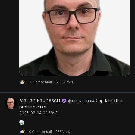
2
·
0 Commentarii
·
235 Views
Marian Paunescu
@marian.kim43
updated the
profile picture
2026-02-04 03:58:13
·
1
·
0 Commentarii
·
233 Views