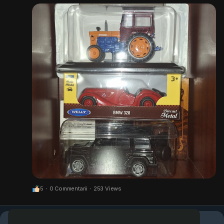
5
·
0 Commentarii
·
253 Views
Mai multe povesti