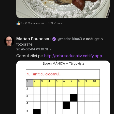
3
·
0 Commentarii
·
363 Views
Marian Paunescu
@marian.kim43
a adăugat o
fotografie
2026-02-04 09:10:31
·
Careul zilei pe
http://rebuseducativ.netlify.app