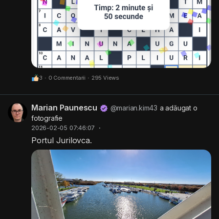
3
·
0 Commentarii
·
295 Views
Marian Paunescu
@marian.kim43
a adăugat o
fotografie
2026-02-05 07:46:07
·
Portul Jurilovca.