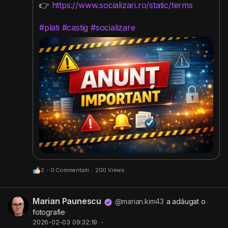
👉
https://www.socializari.ro/static/terms
#plati
#castig
#socializare
2
·
0 Commentarii
·
200 Views
Marian Paunescu
@marian.kim43
a adăugat o
fotografie
2026-02-03 09:32:19
·