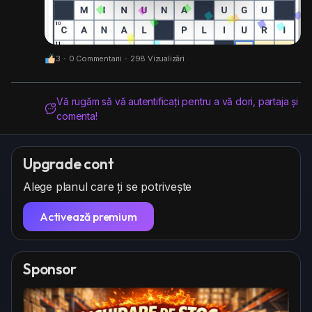
3
·
0 Commentarii
·
298 Vizualizări
Vă rugăm să vă autentificați pentru a vă dori, partaja și
comenta!
Upgrade cont
Alege planul care ți se potrivește
Activează premium
Sponsor