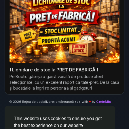
❗ Lichidare de stoc la PREȚ DE FABRICĂ ❗
Pe Bootic găsești o gamă variată de produse atent
selecționate, cu un excelent raport calitate-preț. De la casă
și bucătărie la îngrijire personală și gadgeturi
© 2026 Rețea de socializare românească < / > with
♥
by
CodeMix
Despre
Termeni
Confidențialitate
Retea Socializare
Contacteaza-ne
Centru suport
Director
This website uses cookies to ensure you get
the best experience on our website