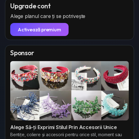
g
p
r
Upgrade cont
s
o
e
Alege planul care ți se potrivește
z
e
a
n
Activează premium
Sponsor
Alege Să-ți Exprimi Stilul Prin Accesorii Unice
Bentițe, coliere și accesorii pentru orice stil, moment sau