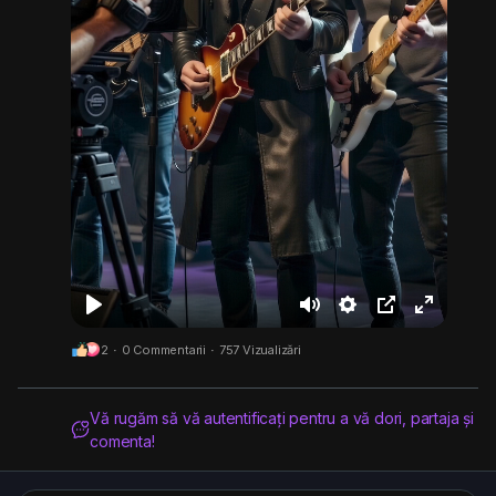
J
M
S
Ș
F
2
·
0 Commentarii
·
757 Vizualizări
o
u
e
t
u
a
t
t
e
l
c
e
t
r
l
Vă rugăm să vă autentificați pentru a vă dori, partaja și
comenta!
a
i
g
s
n
e
c