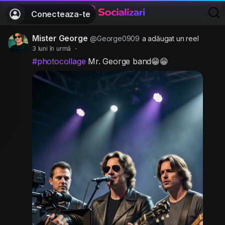
Conecteaza-te
Mister George
@George0909
a adăugat un reel
3 luni în urmă
·
#photocollage
Mr. George band😁😁