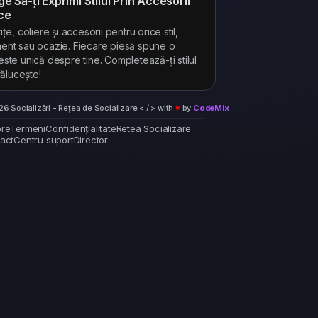
ge Să-ți Exprimi Stilul Prin Accesorii
ce
ițe, coliere și accesorii pentru orice stil,
nt sau ocazie. Fiecare piesă spune o
ste unică despre tine. Completează-ți stilul
trălucește!
6 Socializări - Rețea de Socializare < / > with
♥
by
CodeMix
re
Termeni
Confidențialitate
Retea Socializare
act
Centru suport
Director