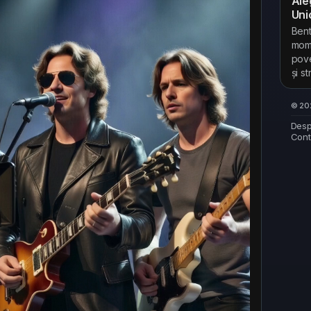
Ale
Uni
Bent
mome
pove
și s
© 202
Desp
Cont