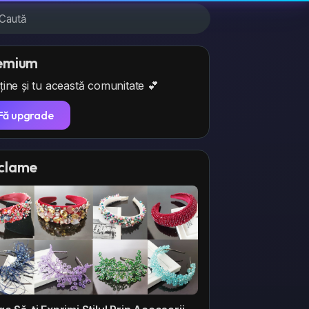
emium
ține și tu această comunitate 💕
Fă upgrade
clame