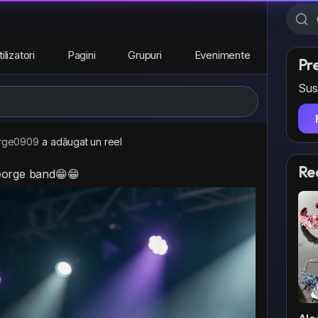
ilizatori
Pagini
Grupuri
Evenimente
Pr
Sus
rge0909
a adăugat un reel
Re
orge band😁😁