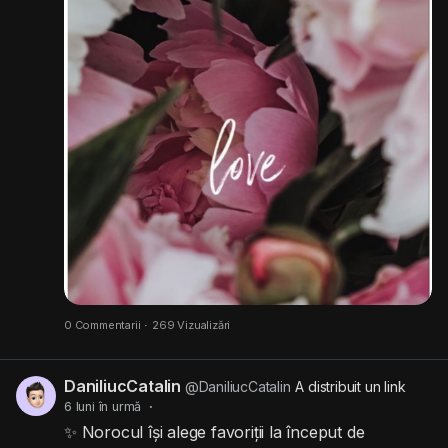
0 Commentarii
·
269 Vizualizări
DaniliucCatalin
@DaniliucCatalin
A distribuit un link
6 luni în urmă
·
✨ Norocul își alege favoriții la început de