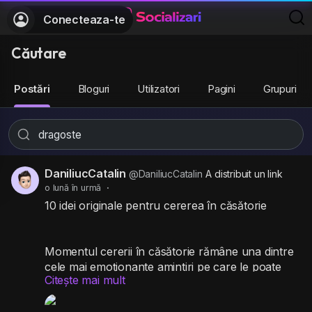
Conecteaza-te
Căutare
Postări
Bloguri
Utilizatori
Pagini
Grupuri
DaniliucCatalin
@DaniliucCatalin
A distribuit un link
o lună în urmă
·
10 idei originale pentru cererea în căsătorie
Momentul cererii în căsătorie rămâne una dintre
cele mai emoționante amintiri pe care le poate
Citește mai mult
avea un cuplu. Deși genunchiul îndoit și inelul
scos din buzunar rămân clasici de neînlocuit, tot