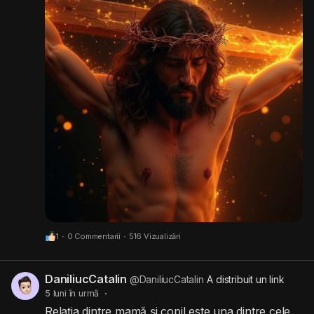
frustrat și te face să te îndoiești de dragostea și
grija lui Dumnezeu pentru tine.
1
·
0 Commentarii
·
516 Vizualizări
DaniliucCatalin
@DaniliucCatalin
A distribuit un link
5 luni în urmă
·
Relația dintre mamă și copil este una dintre cele