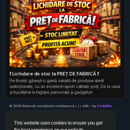
❗ Lichidare de stoc la PREȚ DE FABRICĂ ❗
Pe Bootic găsești o gamă variată de produse atent
selecționate, cu un excelent raport calitate-preț. De la casă
și bucătărie la îngrijire personală și gadgeturi
© 2026 Rețea de socializare românească < / > with
♥
by
CodeMix
Despre
Termeni
Confidențialitate
Retea Socializare
Contacteaza-ne
Centru suport
Director
This website uses cookies to ensure you get
the best experience on our website