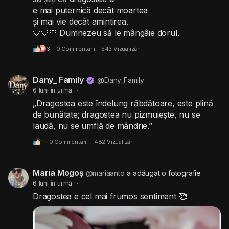
e mai puternică decât moartea
și mai vie decât amintirea.
🤍🤍🤍 Dumnezeu să le mângâie dorul.
3
·
0 Commentarii
·
543 Vizualizări
Dany_ Family
@Dany_Family
6 luni în urmă
·
„Dragostea este îndelung răbdătoare, este plină
de bunătate; dragostea nu pizmuiește, nu se
laudă, nu se umflă de mândrie.”
1
·
0 Commentarii
·
482 Vizualizări
Maria Mogoș
@mariaanto
a adăugat o fotografie
6 luni în urmă
·
Dragostea e cel mai frumos sentiment 🥰