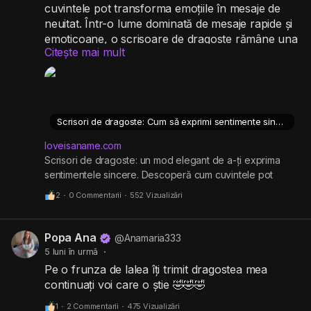
cuvintele pot transforma emoțiile în mesaje de
neuitat. Într-o lume dominată de mesaje rapide și
emoticoane, o scrisoare de dragoste rămâne una
Citește mai mult
dintre cele mai autentice și intime modalități de a
transmite ceea ce simțim. Cuvintele scrise cu grijă
pot surprinde emoții profunde, pot întări o relație
și pot deveni amintiri prețioase peste ani.
Scrisori de dragoste: Cum să exprimi sentimente sincere
https://loveisaname.com/scrisori-de-dragoste-
cum-sa-exprimi-sentimente-sincere/
loveisaname.com
Scrisori de dragoste: un mod elegant de a-ți exprima
sentimentele sincere. Descoperă cum cuvintele pot
transforma emoțiile în mesaje de neuitat. Într-o lume
2
·
0 Commentarii
·
552 Vizualizări
Popa Ana
@Anamaria333
5 luni în urmă
·
Pe o frunza de lalea îți trimit dragostea mea
continuați voi care o știe 🤣🤣🤣
1
·
2 Commentarii
·
475 Vizualizări