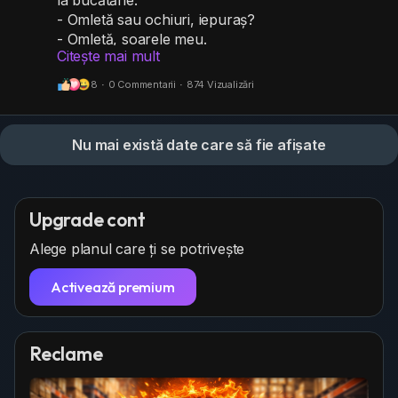
la bucătărie.
- Omletă sau ochiuri, iepuraș?
- Omletă, soarele meu.
Citește mai mult
Ea răsuflă ușurată:
- Stai așa... Deci nici tu nu-ți amintești numele
8
·
0 Commentarii
·
874 Vizualizări
meu...
Nu mai există date care să fie afișate
Upgrade cont
Alege planul care ți se potrivește
Activează premium
Reclame