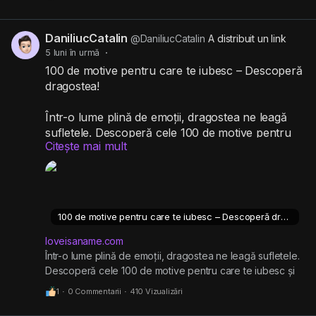
DaniliucCatalin
@DaniliucCatalin
A distribuit un link
5 luni în urmă
·
100 de motive pentru care te iubesc – Descoperă
dragostea!
Într-o lume plină de emoții, dragostea ne leagă
sufletele. Descoperă cele 100 de motive pentru
Citește mai mult
care te iubesc și lasă-te purtat de puterea
sentimentelor!
https://loveisaname.com/100-de-motive-pentru-
care-te-iubesc-descopera-dragostea/
100 de motive pentru care te iubesc – Descoperă dragostea!
loveisaname.com
Într-o lume plină de emoții, dragostea ne leagă sufletele.
Descoperă cele 100 de motive pentru care te iubesc și
lasă-te purtat de puterea sentimentelor!
1
·
0 Commentarii
·
410 Vizualizări