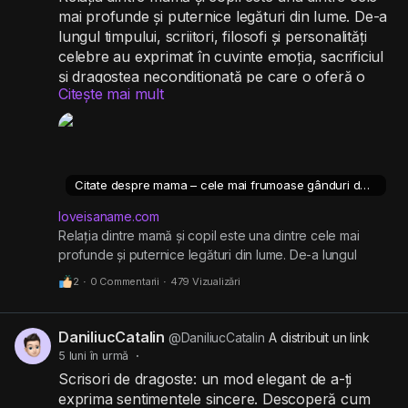
mai profunde și puternice legături din lume. De-a
lungul timpului, scriitori, filosofi și personalități
celebre au exprimat în cuvinte emoția, sacrificiul
și dragostea necondiționată pe care o oferă o
Citește mai mult
mamă. Dacă ești în căutare de citate despre
mama pentru a le dedica sau pentru a-ți exprima
recunoștința, în acest articol vei găsi unele dintre
cele mai frumoase și inspiraționale gânduri.
Citate despre mama – cele mai frumoase gânduri despre iubirea maternă
https://loveisaname.com/citate-despre-mama-
cele-mai-frumoase-ganduri-despre-iubirea-
loveisaname.com
materna/
Relația dintre mamă și copil este una dintre cele mai
profunde și puternice legături din lume. De-a lungul
timpului, scriitori, filosofi și personalități
2
·
0 Commentarii
·
479 Vizualizări
DaniliucCatalin
@DaniliucCatalin
A distribuit un link
5 luni în urmă
·
Scrisori de dragoste: un mod elegant de a-ți
exprima sentimentele sincere. Descoperă cum