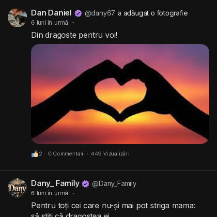
Dan Daniel
@dany67
a adăugat o fotografie
6 luni în urmă
·
Din dragoste pentru voi!
2
·
0 Commentarii
·
449 Vizualizări
Dany_ Family
@Dany_Family
6 luni în urmă
·
Pentru toți cei care nu-și mai pot striga mama:
să știți că dragostea ei