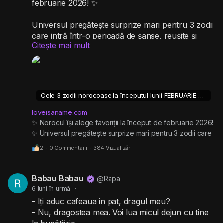
februarie 2026! ✨
Universul pregătește surprize mari pentru 3 zodii
care intră într-o perioadă de șanse, reușite și
Citește mai mult
decizii inspirate. 🍀
Banii, cariera sau dragostea pot lua o turnură
neașteptat de bună… dar doar unii nativi sunt cu
adevărat privilegiați.
Cele 3 zodii norocoase la începutul lunii FEBRUARIE 2026
👉 Vrei să afli dacă zodia ta se află pe lista
norocoșilor?
loveisaname.com
👉 Descoperă ce oportunități îți pot schimba
✨ Norocul își alege favoriții la început de februarie 2026!
✨ Universul pregătește surprize mari pentru 3 zodii care
începutul de lună!
intră într-o perioadă de șanse, reușite și decizii inspirate.
2
·
0 Commentarii
·
384 Vizualizări
🍀 Banii, cariera sau dragostea pot lua o turnură
🔮 Citește articolul complet și vezi ce ți-au pregătit
neașteptat de bună… dar doar unii nativi sunt cu adevărat
astrele!
privilegiați. 👉 Vrei să afli dacă zodia ta se află pe lista
https://loveisaname.com/cele-3-zodii-norocoase-
Babau Babau
@Rapa
norocoșilor? 👉 Descoperă ce oportunități îți pot
la-inceputul-lunii-februarie-2026/
6 luni în urmă
·
schimba începutul de lună! 🔮 Citește articolul complet și
- Iți aduc cafeaua in pat, dragul meu?
vezi ce ți-au pregătit astrele!
- Nu, dragostea mea. Voi lua micul dejun cu tine