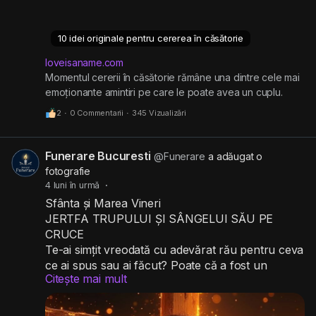
mai multe persoane caută modalități personale,
care să spună ceva despre povestea lor de
dragoste. Dacă vrei ca acest moment să fie unic
10 idei originale pentru cererea în căsătorie
și memorabil, iată zece idei originale care te pot
inspira.
loveisaname.com
Momentul cererii în căsătorie rămâne una dintre cele mai
emoționante amintiri pe care le poate avea un cuplu.
Deși genunchiul îndoit și inelul scos din
https://loveisaname.com/10-idei-originale-pentru-
2
·
0 Commentarii
·
345 Vizualizări
cererea-in-casatorie/
Funerare Bucuresti
@Funerare
a adăugat o
fotografie
4 luni în urmă
·
Sfânta și Marea Vineri
JERTFA TRUPULUI ȘI SÂNGELUI SĂU PE
CRUCE
Te-ai simțit vreodată cu adevărat rău pentru ceva
ce ai spus sau ai făcut? Poate că a fost un
Citește mai mult
cuvânt nepoliticos adresat unui prieten, care mai
târziu te-a făcut să te simți vinovat sau rușinat.
Sau poate că o luptă continuă cu ispita te lasă