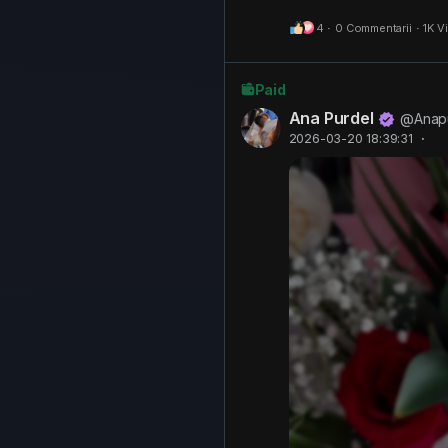
4
·
0 Commentarii
·
1K V
Paid
Ana Purdel
@Anap
2026-03-20 18:39:31
·