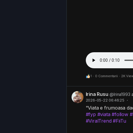
1
·
0 Commentarii
·
2K Vie
Irina Rusu
@Irina1993
2026-05-22 06:46:25
·
"Viata e frumoasa daca
#fyp
#viata
#follow
#
#ViralTrend
#FiiTu