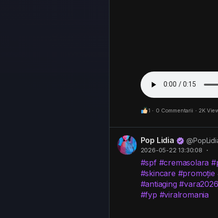
1
·
0 Commentarii
·
2K Vie
Pop Lidia
@PopLidi
2026-05-22 13:30:08
·
#spf
#cremasolara
#
#skincare
#promoție
#antiaging
#vara202
#fyp
#viralromania