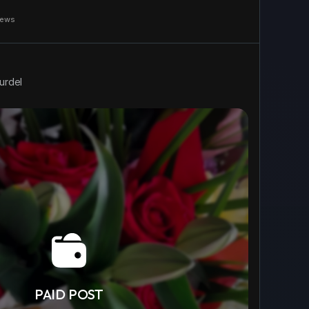
+2
iews
urdel
PAID POST