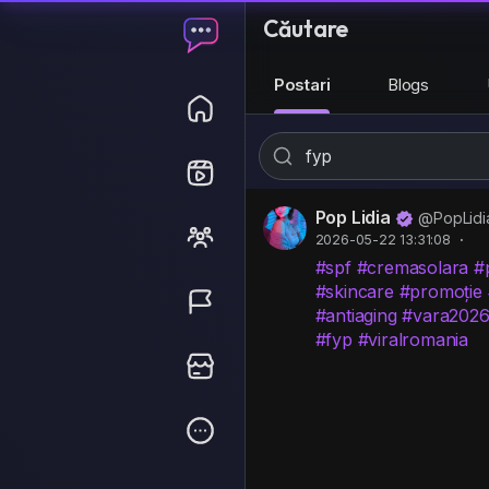
Căutare
Postari
Blogs
Pop Lidia
@PopLidi
2026-05-22 13:31:08
·
#spf
#cremasolara
#
#skincare
#promoție
#antiaging
#vara202
#fyp
#viralromania