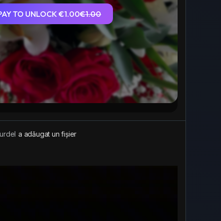
PAY TO UNLOCK €1.00
€1.00
urdel
a adăugat un fișier