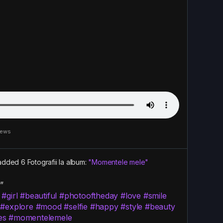
iews
added 6 Fotografii la album:
"Momentele mele"
”
#girl
#beautiful
#photooftheday
#love
#smile
#explore
#mood
#selfie
#happy
#style
#beauty
es
#momentelemele