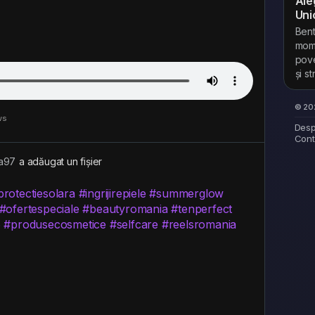
Ale
Uni
Bent
mome
pove
și s
© 202
ws
Desp
Cont
a97
a adăugat un fișier
protectiesolara
#ingrijirepiele
#summerglow
#ofertespeciale
#beautyromania
#tenperfect
6
#produsecosmetice
#selfcare
#reelsromania