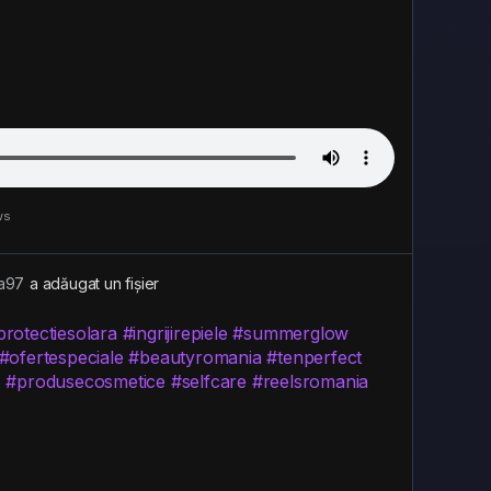
ws
a97
a adăugat un fișier
protectiesolara
#ingrijirepiele
#summerglow
#ofertespeciale
#beautyromania
#tenperfect
6
#produsecosmetice
#selfcare
#reelsromania