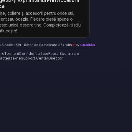
ge Să-ți Exprimi Stilul Prin Accesorii
ce
ițe, coliere și accesorii pentru orice stil,
nt sau ocazie. Fiecare piesă spune o
ste unică despre tine. Completează-ți stilul
trălucește!
6 Socializări - Rețea de Socializare < / > with
♥
by
CodeMix
re
Termeni
Confidențialitate
Retea Socializare
acteaza-ne
Support Center
Director