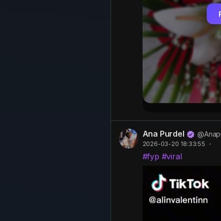
Ana Purdel
@Anap
2026-03-20 18:33:55
·
#fyp
#viral