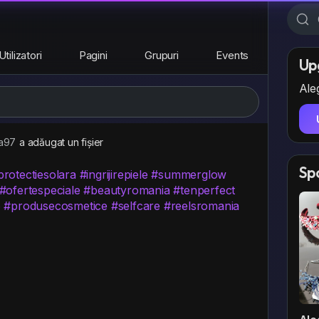
Utilizatori
Pagini
Grupuri
Events
Up
Aleg
a97
a adăugat un fișier
Sp
protectiesolara
#ingrijirepiele
#summerglow
#ofertespeciale
#beautyromania
#tenperfect
6
#produsecosmetice
#selfcare
#reelsromania