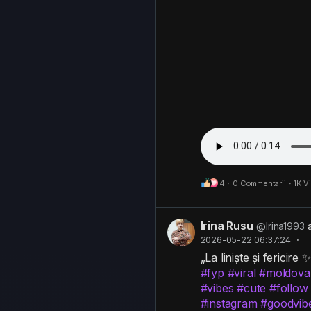
4
·
0 Commentarii
·
1K V
Irina Rusu
@Irina1993
2026-05-22 06:37:24
·
„La liniște și fericire ✨
#fyp
#viral
#moldova
#vibes
#cute
#follow
#instagram
#goodvib