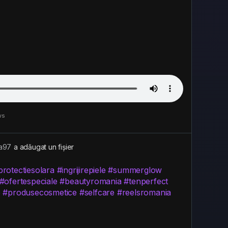
ws
a97
a adăugat un fișier
protectiesolara
#ingrijirepiele
#summerglow
#ofertespeciale
#beautyromania
#tenperfect
6
#produsecosmetice
#selfcare
#reelsromania