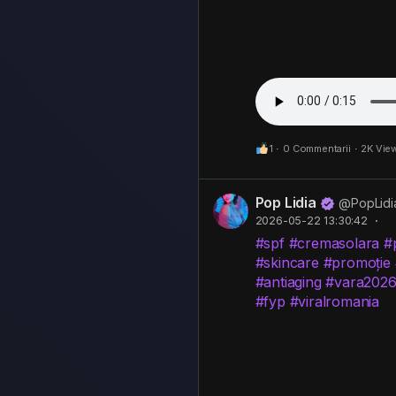
1
·
0 Commentarii
·
2K Vie
Pop Lidia
@PopLidi
2026-05-22 13:30:42
·
#spf
#cremasolara
#
#skincare
#promoție
#antiaging
#vara202
#fyp
#viralromania