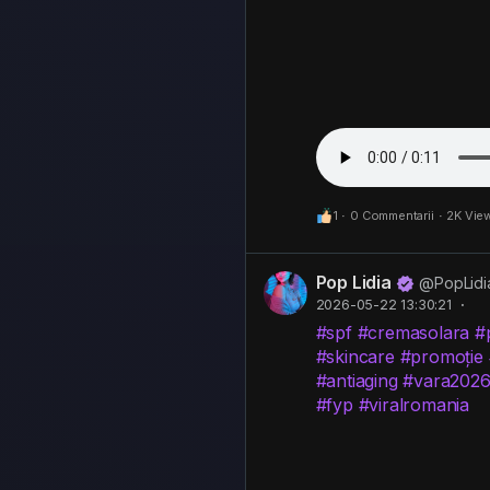
1
·
0 Commentarii
·
2K Vie
Pop Lidia
@PopLidi
2026-05-22 13:30:21
·
#spf
#cremasolara
#
#skincare
#promoție
#antiaging
#vara202
#fyp
#viralromania