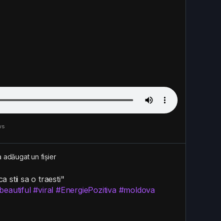
ws
a adăugat un fișier
 stii sa o traesti"
beautiful
#viral
#EnergiePozitiva
#moldova