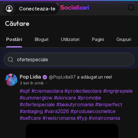
Conecteaza-te
Căutare
Postări
Bloguri
Utilizatori
Pagini
Grupuri
Pop Lidia
@PopLidia97
a adăugat un reel
3 luni în urmă
·
#spf
#cremasolara
#protectiesolara
#ingrijirepiele
#summerglow
#skincare
#promoție
#ofertespeciale
#beautyromania
#tenperfect
#antiaging
#vara2026
#produsecosmetice
#selfcare
#reelsromania
#fyp
#viralromania