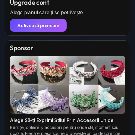
Upgrade cont
a
i
g
s
Alege planul care ți se potrivește
n
e
c
g
p
r
Activează premium
s
o
e
z
e
Sponsor
a
n
Alege Să-ți Exprimi Stilul Prin Accesorii Unice
Bentițe, coliere și accesorii pentru orice stil, moment sau
ocazie. Fiecare piesă spune o poveste unică despre tine.