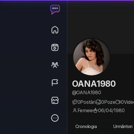
OANA1980
@OANA1980
0
Postări
0
Poze
0
Vide
Femeie
06/04/1980
Cronologia
Urmăritori