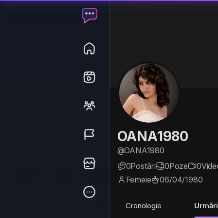
OANA1980
@OANA1980
0
Postări
0
Poze
0
Vide
Femeie
06/04/1980
Cronologie
Urmări